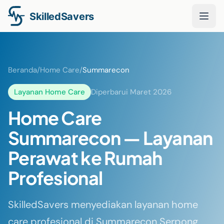
Beranda
/
Home Care
/
Summarecon
Layanan Home Care
Diperbarui Maret 2026
Home Care
Summarecon — Layanan
Perawat ke Rumah
Profesional
SkilledSavers menyediakan layanan home
care profesional di Summarecon Serpong,