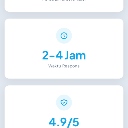
2-4 Jam
Waktu Respons
4.9/5