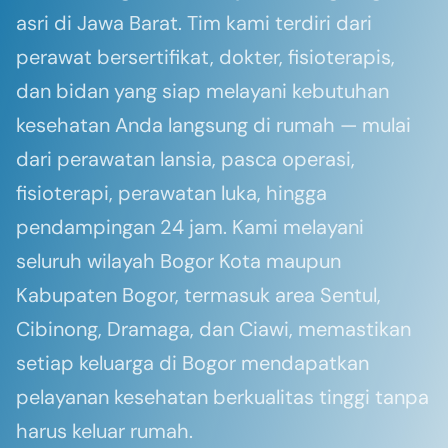
asri di Jawa Barat. Tim kami terdiri dari
perawat bersertifikat, dokter, fisioterapis,
dan bidan yang siap melayani kebutuhan
kesehatan Anda langsung di rumah — mulai
dari perawatan lansia, pasca operasi,
fisioterapi, perawatan luka, hingga
pendampingan 24 jam. Kami melayani
seluruh wilayah Bogor Kota maupun
Kabupaten Bogor, termasuk area Sentul,
Cibinong, Dramaga, dan Ciawi, memastikan
setiap keluarga di Bogor mendapatkan
pelayanan kesehatan berkualitas tinggi tanpa
harus keluar rumah.